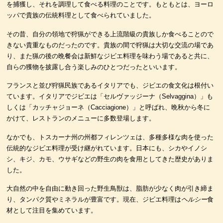
を捕獲し、それを調理して食べる料理のことです。もともとは、ヨーロ
ッパで貴族の伝統料理として食べられていました。
その昔、自分の領地で狩猟ができる上流階級の貴族しか食べることので
きない貴重なものだったのです。貴族の間で狩猟は大切な交流の場であ
り、また猟の後の晩餐会は新鮮なジビエ料理を味わう場であると共に、
自らの獲物を披露し合う楽しみのひとつだったといいます。
フランスと並び狩猟民族であるイタリアでも、ジビエの食文化は根付い
ています。イタリアでジビエは「セルヴァッジーナ（Selvaggina）」も
しくは「カッチャジョーネ（Cacciagione）」と呼ばれ、晩秋から冬に
かけて、レストランのメニューに多数登場します。
なかでも、トスカーナ州の州都フィレンツェは、多種多様な肉を使った
伝統的なジビエ料理が受け継がれています。日本にも、シカやイノシ
シ、キジ、カモ、ウサギなどの野生の肉を食用としてきた歴史がありま
した。
大自然の中を自由に動き回った野生鳥獣は、脂肪が少なく肉が引き締ま
り、タンパク質やミネラルが豊富です。現在、ジビエ料理は
ヘルシー
食
材として注目を集めています。