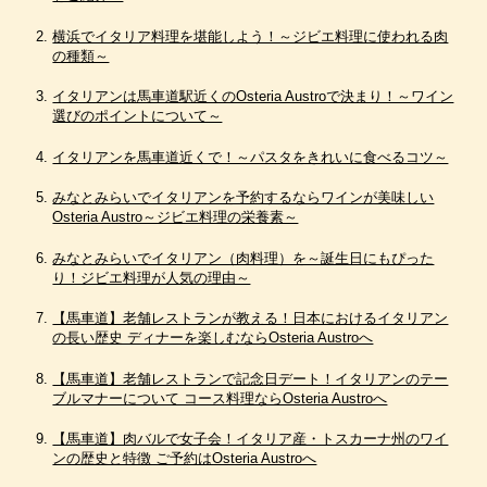
横浜でイタリア料理を堪能しよう！～ジビエ料理に使われる肉
の種類～
イタリアンは馬車道駅近くのOsteria Austroで決まり！～ワイン
選びのポイントについて～
イタリアンを馬車道近くで！～パスタをきれいに食べるコツ～
みなとみらいでイタリアンを予約するならワインが美味しい
Osteria Austro～ジビエ料理の栄養素～
みなとみらいでイタリアン（肉料理）を～誕生日にもぴった
り！ジビエ料理が人気の理由～
【馬車道】老舗レストランが教える！日本におけるイタリアン
の長い歴史 ディナーを楽しむならOsteria Austroへ
【馬車道】老舗レストランで記念日デート！イタリアンのテー
ブルマナーについて コース料理ならOsteria Austroへ
【馬車道】肉バルで女子会！イタリア産・トスカーナ州のワイ
ンの歴史と特徴 ご予約はOsteria Austroへ