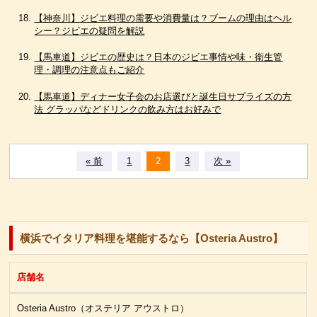
【神奈川】ジビエ料理の需要や消費量は？ブームの理由はヘル
シー？ジビエの疑問を解説
【馬車道】ジビエの歴史は？日本のジビエ事情や味・衛生管
理・調理の注意点もご紹介
【馬車道】ディナー女子会のお店選びと誕生日サプライズの方
法 グラッパなどドリンクの飲み方はお好みで
« 前
1
2
3
次 »
横浜でイタリア料理を堪能するなら【Osteria Austro】
店舗名
Osteria Austro（オステリア アウストロ）