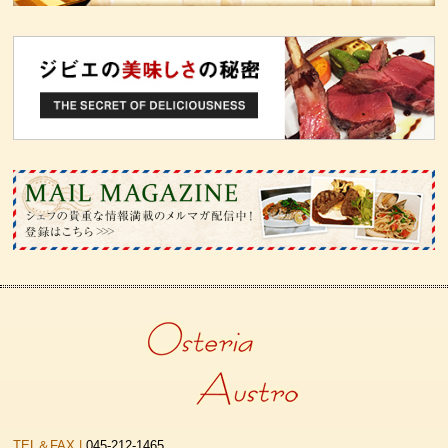
TEL＆FAX |
045-212-1465