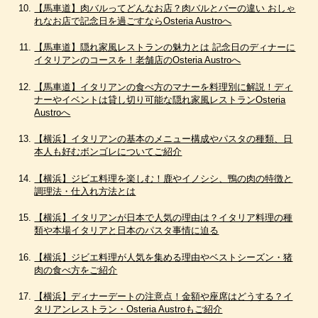
【馬車道】肉バルってどんなお店？肉バルとバーの違い おしゃ
れなお店で記念日を過ごすならOsteria Austroへ
【馬車道】隠れ家風レストランの魅力とは 記念日のディナーに
イタリアンのコースを！老舗店のOsteria Austroへ
【馬車道】イタリアンの食べ方のマナーを料理別に解説！ディ
ナーやイベントは貸し切り可能な隠れ家風レストランOsteria
Austroへ
【横浜】イタリアンの基本のメニュー構成やパスタの種類、日
本人も好むボンゴレについてご紹介
【横浜】ジビエ料理を楽しむ！鹿やイノシシ、鴨の肉の特徴と
調理法・仕入れ方法とは
【横浜】イタリアンが日本で人気の理由は？イタリア料理の種
類や本場イタリアと日本のパスタ事情に迫る
【横浜】ジビエ料理が人気を集める理由やベストシーズン・猪
肉の食べ方をご紹介
【横浜】ディナーデートの注意点！金額や座席はどうする？イ
タリアンレストラン・Osteria Austroもご紹介